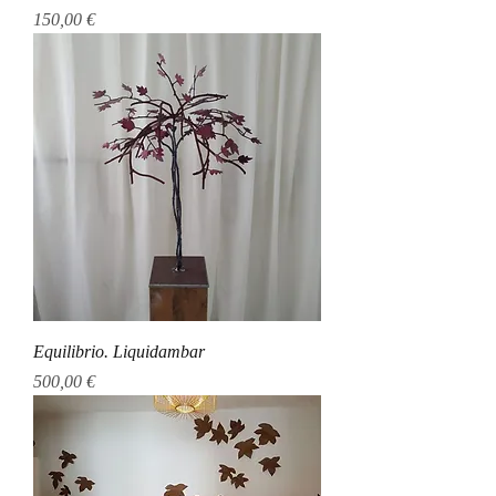
Precio
150,00 €
Equilibrio. Liquidambar
Precio
500,00 €