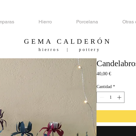
mparas
Hierro
Porcelana
Otras
GEMA CALDERÓN
hierros | pottery
Candelabros
Precio
40,00 €
Cantidad
*